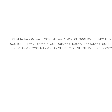
KLIM Technik Partner:
GORE-TEX® / WINDSTOPPER® / 3M™ THI
SCOTCHLITE™ / YKK® / CORDURA® / D3O® / PORON® / SUPERF
KEVLAR® / COOLMAX® / AX SUEDE™ / NETSFIT® / ICELOCK