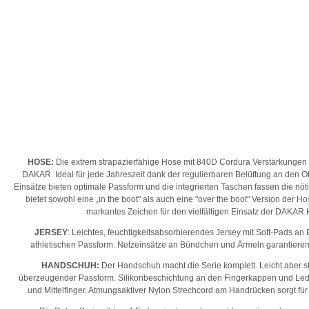
HOSE:
Die extrem strapazierfähige Hose mit 840D Cordura Verstärkungen i
DAKAR. Ideal für jede Jahreszeit dank der regulierbaren Belüftung an den O
Einsätze bieten optimale Passform und die integrierten Taschen fassen die nö
bietet sowohl eine „in the boot" als auch eine "over the boot" Version der Ho
markantes Zeichen für den vielfältigen Einsatz der DAKAR
JERSEY
: Leichtes, feuchtigkeitsabsorbierendes Jersey mit Soft-Pads an 
athletischen Passform. Netzeinsätze an Bündchen und Ärmeln garantieren 
HANDSCHUH:
Der Handschuh macht die Serie komplett. Leicht aber str
überzeugender Passform. Silikonbeschichtung an den Fingerkappen und Le
und Mittelfinger. Atmungsaktiver Nylon Strechcord am Handrücken sorgt für 