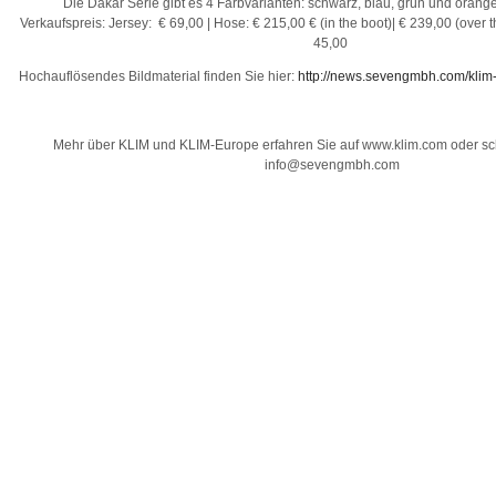
Die Dakar Serie gibt es 4 Farbvarianten: schwarz, blau, grün und oran
Verkaufspreis: Jersey: € 69,00 | Hose: € 215,00 € (in the boot)| € 239,00 (over 
45,00
Hochauflösendes Bildmaterial finden Sie hier:
http://news.sevengmbh.com/klim
Mehr über KLIM und KLIM-Europe erfahren Sie auf www.klim.com oder sc
info@sevengmbh.com