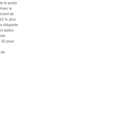
le le poids
 Avec le
icient de
 10 % plus
us élégante
s tailles
nier
s 3D pour
e de