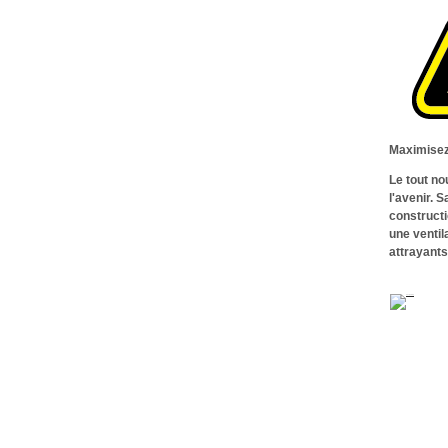
Maximisez
Le tout no
l'avenir. 
constructi
une ventil
attrayants