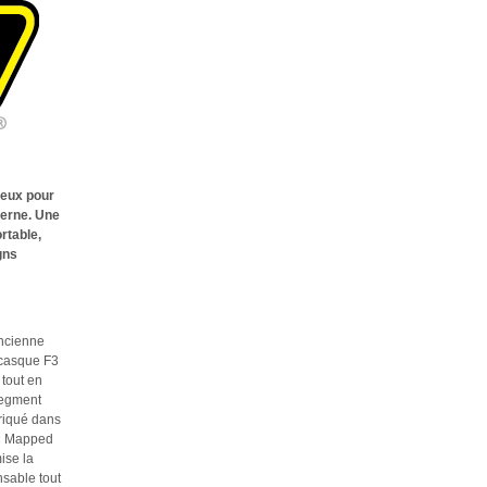
ieux pour
derne. Une
rtable,
gns
ancienne
 casque F3
 tout en
segment
briqué dans
 « Mapped
ise la
nsable tout