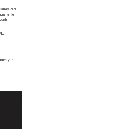
laires vers
alité, le
poids
XL.
envoyez-