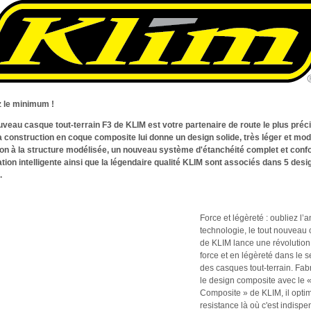
 le minimum !
uveau casque tout-terrain F3 de KLIM est votre partenaire de route le plus préc
Sa construction en coque composite lui donne un design solide, très léger et mo
on à la structure modélisée, un nouveau système d'étanchéité complet et confo
ation intelligente ainsi que la légendaire qualité KLIM sont associés dans 5 desi
.
Force et légèreté : oubliez l’
technologie, le tout nouveau
de KLIM lance une révolution
force et en légèreté dans le 
des casques tout-terrain. Fa
le design composite avec le
Composite » de KLIM, il optim
resistance là où c'est indispe