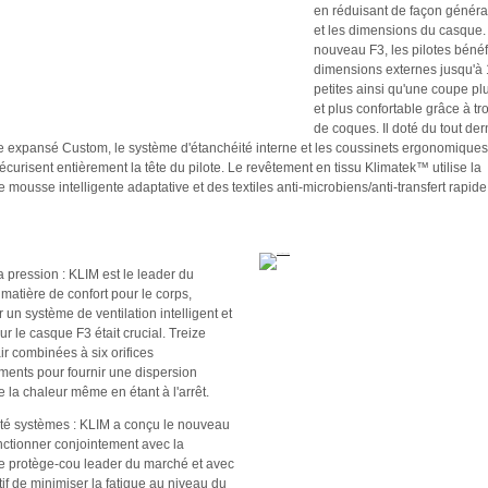
en réduisant de façon généra
et les dimensions du casque.
nouveau F3, les pilotes bénéf
dimensions externes jusqu'à
petites ainsi qu'une coupe pl
et plus confortable grâce à troi
de coques. Il doté du tout der
e expansé Custom, le système d'étanchéité interne et les coussinets ergonomique
écurisent entièrement la tête du pilote. Le revêtement en tissu Klimatek™ utilise la
 mousse intelligente adaptative et des textiles anti-microbiens/anti-transfert rapid
a pression : KLIM est le leader du
matière de confort pour le corps,
un système de ventilation intelligent et
ur le casque F3 était crucial. Treize
ir combinées à six orifices
ents pour fournir une dispersion
 la chaleur même en étant à l'arrêt.
té systèmes : KLIM a conçu le nouveau
nctionner conjointement avec la
e protège-cou leader du marché et avec
if de minimiser la fatigue au niveau du