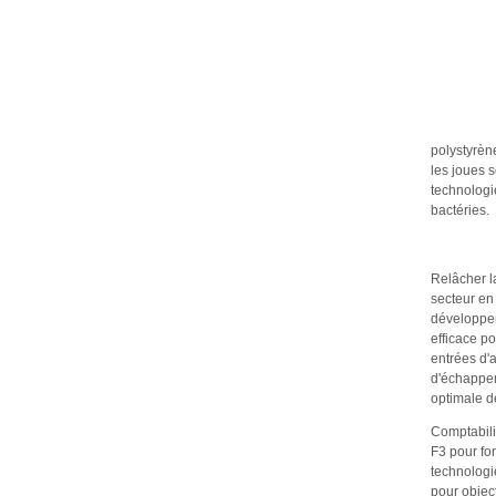
polystyrèn
les joues s
technologie
bactéries.
Relâcher l
secteur en 
développer 
efficace po
entrées d'a
d'échappem
optimale de
Comptabili
F3 pour fo
technologi
pour object