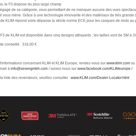
us, le F3 dispose du plus large champ
dégagé de sa catégorie, vous permettant de ne manquer aucune des vues spectacu
 il vous mène. Grâce à une technologie innovante et des matériaux de très grande qu
de KLIM répond voire dépasse la stricte norme ECE pour les casques de moto au 
F3 de KLIM est disponible dans cinq designs attrayants ; les tailles vont de SM à 3
te conseillé : 316,00 €
d'informations concernant KLIM et KLIM Europe, rendez-vous sur
www.klim.com
ou 
mail à
info@sevengmbh.com
/ suivez-nous sur
www.facebook.com/KLIMeurope /
la liste des revendeurs, veuillez consulter :
www.KLIM.com/Dealer-Locator.html