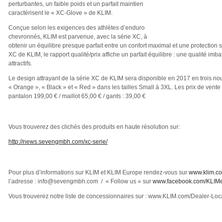
perturbantes, un faible poids et un parfait maintien
caractérisent le « XC-Glove » de KLIM.
Conçue selon les exigences des athlètes d’enduro
chevronnés, KLIM est parvenue, avec la série XC, à
obtenir un équilibre presque parfait entre un confort maximal et une protection s
XC de KLIM, le rapport qualité/prix affiche un parfait équilibre : une qualité imba
attractifs.
Le design attrayant de la série XC de KLIM sera disponible en 2017 en trois no
« Orange », « Black » et « Red » dans les tailles Small à 3XL. Les prix de ven
pantalon 199,00 € / maillot 65,00 € / gants : 39,00 €
Vous trouverez des clichés des produits en haute résolution sur:
http://news.sevengmbh.com/xc-serie/
Pour plus d’informations sur KLIM et KLIM Europe rendez-vous sur
www.klim.c
l’adresse : info@sevengmbh.com / « Follow us » sur
www.facebook.com/KLIM
Vous trouverez notre liste de concessionnaires sur : www.KLIM.com/Dealer-Loca