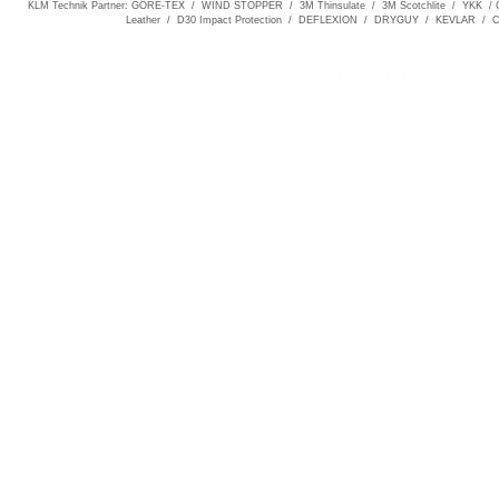
KLM Technik Partner: GORE-TEX / WIND STOPPER / 3M Thinsulate / 3M Scotchlite / YKK / C
Leather / D30 Impact Protection / DEFLEXION / DRYGUY / KEVLAR /