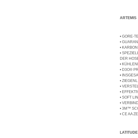
ARTEMIS
• GORE-
• GUARAN
• KARBON
• SPEZIE
DER HOS
• KÜHLE
• D3O® P
• INSGE
• ZIEGEN
• VERSTE
• EFFEKT
• SOFT 
• VERBI
• 3M™ S
• CE AA Z
LATITUDE