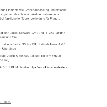
ende Elemente wie Größenanpassung und einfache
 ergänzen das Gesamtpaket und setzen neue
bei funktioneller Tourenbekleidung für Frauen.
titude Jacke: Schwarz, Grau und Hi-Vis / Latitude
warz und Grau
atitude Jacke: SM bis 2XL / Latitude Hose: 4 -16
in Überlänge
itude Jacke: € 765,00 / Latitude Hose: € 665,00
nd Tall)
RKEIT: KLIM Händler
https://www.klim.com/dealer-
 Details: