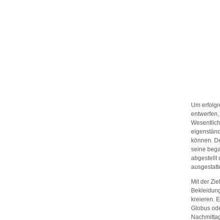
Um erfolgr
entwerfen,
Wesentlich
eigenstän
können. De
seine bega
abgestellt
ausgestatte
Mit der Zi
Bekleidung
kreieren. 
Globus ode
Nachmittag