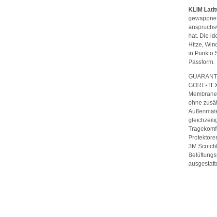
KLIM Latit
gewappnet 
anspruchsv
hat. Die i
Hitze, Win
in Punkto 
Passform.
GUARANTE
GORE-TEX 
Membrane s
ohne zusät
Außenmater
gleichzeit
Tragekomfo
Protektore
3M ScotchL
Belüftungs
ausgestatte