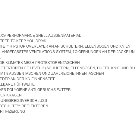
TEX® PERFORMANCE SHELL AUSSENMATERIAL
TEED TO KEEP YOU DRY®
ITE™ RIPSTOP OVERLAYER AN AN SCHULTERN, ELLENBOGEN UND KNIEN
LL ANGEPASSTES VENTILATIONS-SYSTEM, 1O ÖFFNUNGEN AN DER JACKE UN
E
NDE KLIMATEK MESH PROTEKTORENTASCHEN
ROTEKTOREN CE LEVEL 2 (SCHULTERN, ELLENBOGEN, HÜFTR, KNIE UND R
SAMT 8 AUSSENTASCHEN UND ZAHLREICHE INNENTASCHEN
LEDER AN DER KNIEINNENSEITE
LLBARE HÜFTWEITE
IVES POLYGIENE ANTI-GERUCHS FUTTER
LINER KRAGEN
NDUNGSREISSVERSCHLUSS
COTCHLITE™ REFLEKTOREN
ERTIFIZIERUNG