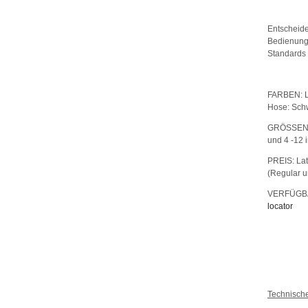
Entscheid
Bedienung
Standards 
FARBEN: La
Hose: Sch
GRÖSSEN: L
und 4 -12 
PREIS: Lat
(Regular u
VERFÜGBA
locator
Technische