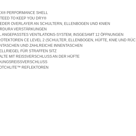
TEX® PERFORMANCE SHELL
TEED TO KEEP YOU DRY®
LEDER OVERLAYER AN SCHULTERN, ELLENBOGEN UND KNIEN
CORDURA VERSTÄRKUNGEN
LL ANGEPASSTES VENTILATIONS-SYSTEM, INSGESAMT 12 ÖFFNUNGEN
ROTEKTOREN CE LEVEL 2 (SCHULTER, ELLENBOGEN, HÜFTE, KNIE UND RÜC
SENTASCHEN UND ZAHLREICHE INNENTASCHEN
TELLRIEGEL FÜR STRAFFEN SITZ
FALTE MIT REISSVERSCHLUSS AN DER HÜFTE
NDUNGSREISSVERSCHLUSS
COTCHLITE™ REFLEKTOREN