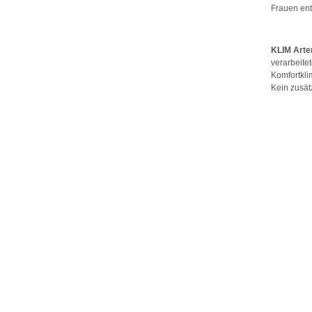
Frauen ent
KLIM Arte
verarbeite
Komfortkl
Kein zusä