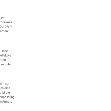
LIM
trockenes
YOU DRY!
erden.
r Hose
effektive
oren-
au unter
icht nur
uch eine
 ist die
e Anpassung
en Armen,