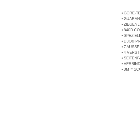
• GORE-
• GUARAN
• ZIEGEN
• 840D 
• SPEZIE
• D3O® P
• 7 AUS
• 4 VERS
• SEITEN
• VERBI
• 3M™ S