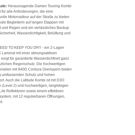
ude:
Herausragende Damen Touring Kombi
für alle Anforderungen, die eine
olle Motorradtour auf der Straße zu bieten
deale Begleiterin auf langen Etappen mit
d und Regen und ein verlässliches Backup
Sicherheit, Wasserdichtigkeit, Belüftung und
ED TO KEEP YOU DRY - ein 2-Lagen
Laminat mit einer atmungsaktiven
orgt für garantierte Wasserdichtheit ganz
zlichen Regenschutz. Die hochwertigen
ialien mit 840D Cordura Overlayern bieten
ig umfassenden Schutz und hohen
rt. Auch die Latitude Kombi ist mit D3O
n (Level 2) und hochwertigen, langlebigen
ite Reflektoren sowie einem effektiven
system, mit 12 regulierbaren Öffnungen,
t.