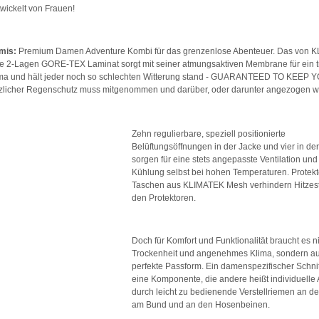
wickelt von Frauen!
mis:
Premium Damen Adventure Kombi für das grenzenlose Abenteuer. Das von K
te 2-Lagen GORE-TEX Laminat sorgt mit seiner atmungsaktiven Membrane für ein 
ima und hält jeder noch so schlechten Witterung stand - GUARANTEED TO KEEP 
tzlicher Regenschutz muss mitgenommen und darüber, oder darunter angezogen w
Zehn regulierbare, speziell positionierte
Belüftungsöffnungen in der Jacke und vier in de
sorgen für eine stets angepasste Ventilation und 
Kühlung selbst bei hohen Temperaturen. Protekt
Taschen aus KLIMATEK Mesh verhindern Hitzest
den Protektoren.
Doch für Komfort und Funktionalität braucht es n
Trockenheit und angenehmes Klima, sondern a
perfekte Passform. Ein damenspezifischer Schnitt
eine Komponente, die andere heißt individuell
durch leicht zu bedienende Verstellriemen an d
am Bund und an den Hosenbeinen.