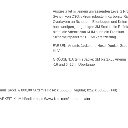
Ausgestattet mit einem umfassenden Level 2 Pro
System von D3O, extrem robustem Karbonite Ri
Overlayern an Schultern, Ellenbogen und Knien
hochwertigen, langlebigen 3M ScotchLite Reflek
bietet die Artemis von KLIM auch ein Premium-
Sicherheitspaket mit CE AA Zertifizierung.
FARBEN: Artemis Jacke und Hose: Dunkel-Grau
Hi-Vis
GRÖSSEN: Artemis Jacke: SM bis 2XL / Artemis 
-16 und 6 -12 in Überlänge
emis Jacke: € 800,00 / Artemis Hose: € 655,00 (Regular) bzw. € 635,00 (Tall)
RKEIT: KLIM Händler
https://www.klim.com/dealer-locator