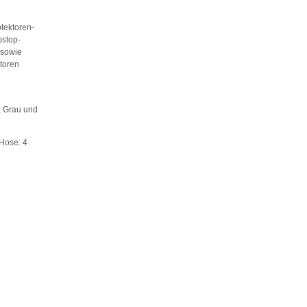
tektoren-
pstop-
 sowie
toren
, Grau und
Hose: 4