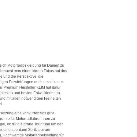
eich Motorradbekleidung für Damen zu
 braucht man einen klaren Fokus auf das
e und die Perspektive, die
digen Entwicklungen auch umsetzen zu
r Premium Hersteller KLIM hat dafür
btesten und besten Entwicklerinnen
 und mit allen notwendigen Freiheiten
t.
elsetzung eine konkurrenzlos gute
slinie für Motorradfahrerinnen zu
Egal, ob für die große Tour rund um den
r eine spontane Spritztour am
. Hochwertige Motorradbekleidung für