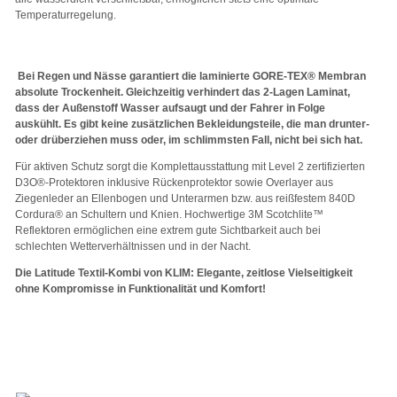
Temperaturregelung.
Bei Regen und Nässe garantiert die laminierte GORE-TEX® Membran
absolute Trockenheit. Gleichzeitig verhindert das 2-Lagen Laminat,
dass der Außenstoff Wasser aufsaugt und der Fahrer in Folge
auskühlt. Es gibt keine zusätzlichen Bekleidungsteile, die man drunter-
oder drüberziehen muss oder, im schlimmsten Fall, nicht bei sich hat.
Für aktiven Schutz sorgt die Komplettausstattung mit Level 2 zertifizierten
D3O®-Protektoren inklusive Rückenprotektor sowie Overlayer aus
Ziegenleder an Ellenbogen und Unterarmen bzw. aus reißfestem 840D
Cordura® an Schultern und Knien. Hochwertige 3M Scotchlite™
Reflektoren ermöglichen eine extrem gute Sichtbarkeit auch bei
schlechten Wetterverhältnissen und in der Nacht.
Die Latitude Textil-Kombi von KLIM: Elegante, zeitlose Vielseitigkeit
ohne Kompromisse in Funktionalität und Komfort!