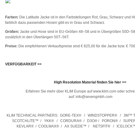
Farben:
Die Latitude Jacke ist in den Farbstellungen Rot, Grau, Schwarz und Hi-
farblich dazu passenden Hosen gibt es in Grau und Schwarz.
Größen:
Jacke und Hose sind in EU-Größen 48­–58 und in Übergrößen 50D­­–58
zusätzlich in den Überlängen 50T­–56T.
Preise:
Die empfohlenen Verkaufspreise sind € 825,00 für die Jacke bzw. € 700
VERFÜGBARKEIT >>
High Resolution Material finden Sie hier >>
Erfahren Sie mehr über KLIM Europe auf www.klim.com oder schre
auf: info@sevengmbh.com
KLIM TECHNICAL PARTNERS:
GORE-TEX® / WINDSTOPPER® / 3M™ 
SCOTCHLITE™ / YKK® / CORDURA® / D3O® / PORON® / SUPERF
KEVLAR® / COOLMAX® / AX SUEDE™ / NETSFIT® / ICELOCK