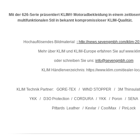
Mit der 626-Serie präsentiert KLIM® Motoradbekleidung in einem zeitlosen
multifunktionalen Stil in bekannt kompromissloser KLIM-Qualität.
Hochauflösendes Bildmaterial:
:
http://news.sevengmbh.com/
klim-20
Mehr über KLIM und KLIM-Europe erfahren Sie auf www.kl
oder schreiben Sie uns:
info@sevengmbh.com
KLIM Händlerverzeichnis: https://www.klim.com/dealer-loc
KLIM Technik Partner: GORE-TEX / WIND STOPPER / 3M Thinsulate
YKK / D3O Protection / CORDURA / YKK / Poron / SENA / 
Pittards Leather / Kevlar / CoolMax / PinLock