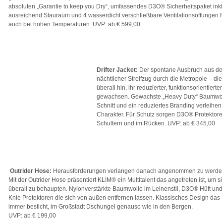
absoluten „Garantie to keep you Dry“, umfassendes D3O® Sicherheitspaket inkl
ausreichend Stauraum und 4 wasserdicht verschließbare Ventilationsöffungen f
auch bei hohen Temperaturen. UVP: ab € 599,00
Drifter Jacket:
Der spontane Ausbruch aus dem
nächtlicher Streifzug durch die Metropole – die 
überall hin, ihr reduzierter, funktionsorientierter
gewachsen. Gewachste „Heavy Duty“ Baumwoll
Schnitt und ein reduziertes Branding verleihen 
Charakter. Für Schutz sorgen D3O® Protektor
Schultern und im Rücken. UVP: ab € 345,00
Outrider Hose:
Herausforderungen verlangen danach angenommen zu werde
Mit der Outrider Hose präsentiert KLIM® ein Multitalent das angetreten ist, um s
überall zu behaupten. Nylonverstärkte Baumwolle im Leinenstil, D3O® Hüft un
Knie Protektoren die sich von außen entfernen lassen. Klassisches Design das
immer besticht, im Großstadt Dschungel genauso wie in den Bergen.
UVP: ab € 199,00