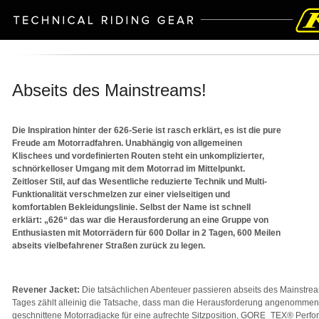
Abseits des Mainstreams!
Die Inspiration hinter der 626-Serie ist rasch erklärt, es ist die pure
Freude am Motorradfahren. Unabhängig von allgemeinen
Klischees und vordefinierten Routen steht ein unkomplizierter,
schnörkelloser Umgang mit dem Motorrad im Mittelpunkt.
Zeitloser Stil, auf das Wesentliche reduzierte Technik und Multi-
Funktionalität verschmelzen zur einer vielseitigen und
komfortablen Bekleidungslinie. Selbst der Name ist schnell
erklärt: „626“ das war die Herausforderung an eine Gruppe von
Enthusiasten mit Motorrädern für 600 Dollar in 2 Tagen, 600 Meilen
abseits vielbefahrener Straßen zurück zu legen.
Revener Jacket:
Die tatsächlichen Abenteuer passieren abseits des Mainstr
Tages zählt alleinig die Tatsache, dass man die Herausforderung angenommen
geschnittene Motorradjacke für eine aufrechte Sitzposition, GORE_TEX® Perfo