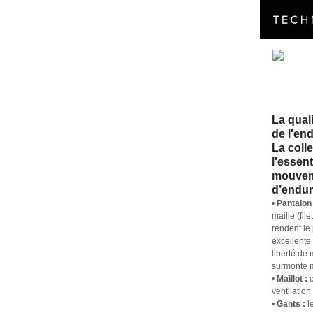
La qual
de l'end
La coll
l'essent
mouveme
d’endur
•
Pantalon 
maille (fil
rendent le
excellente
liberté de
surmonte m
•
Maillot :
c
ventilatio
•
Gants :
le