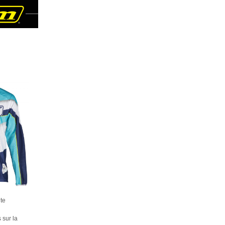
te
 sur la