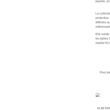
paume, un 
La collecti
protection
difficiles 
intéressant
Elle existe
les tailles
maillot 45,
Pour pl
KLIM PA