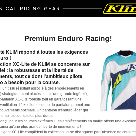
Premium Enduro Racing
!
ité KLIM répond à toutes les exigences
uro !
ection XC-Lite de KLIM se concentre sur
iel : la robustesse et la liberté de
nts, tout ce dont l'ambitieux pilote
o a besoin pour la course.
:
un tissu résistant associé à des empiècements en
et) stratégiquement placés, tous d'une grande légèreté,
 pantalon XC-Lite robuste tout en garantissant une
 ventilation. L'excellente coupe du pantalon promet une
 mouvements optimale. Un pantalon d'enduro léger qui
ême les courses les plus dures !
onçu pour les courses extrêmes ! Les empiècements en maille offrent une excellen
n ainsi qu'une plus grande liberté de mouvements !
s gant XC-Lite complètent la collection. Ils se distinguent par l'absence de coutures