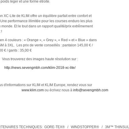
poids léger et une forme étroite.
on XC-Lite de KLIM offre un équilibre parfait entre confort et
. Une performance illimitée pour les courses enduro les plus
au monde. Et le tout dans un rapport qualité/prix extrêmement
 !
 en 4 couleurs : « Orange », « Grey », « Red » et « Blue » dans
 SM à 3XL. Les prix de vente conseillés : pantalon 145,00 € /
00 € / gants : 35,00 €
Vous trouverez des images haute résolution sur :
http://news.sevengmbh.com/klim-2018-xc-lite/
us d'informations sur KLIM et KLIM Europe, rendez vous sur
www.klim.com
ou écrivez nous à
info@sevengmbh.com
RTENAIRES TECHNIQUES:
GORE-TEX® / WINDSTOPPER® / 3M™ THINSU