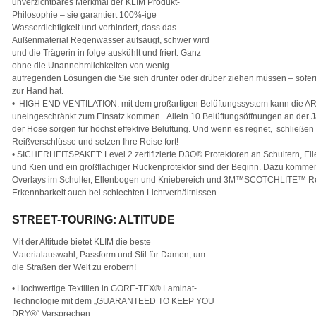
unverzichtbares Merkmal der KLIM Produkt-
Philosophie – sie garantiert 100%-ige
Wasserdichtigkeit und verhindert, dass das
Außenmaterial Regenwasser aufsaugt, schwer wird
und die Trägerin in folge auskühlt und friert. Ganz
ohne die Unannehmlichkeiten von wenig
aufregenden Lösungen die Sie sich drunter oder drüber ziehen müssen – sofern
zur Hand hat.
• HIGH END VENTILATION: mit dem großartigen Belüftungssystem kann die A
uneingeschränkt zum Einsatz kommen. Allein 10 Belüftungsöffnungen an der J
der Hose sorgen für höchst effektive Belüftung. Und wenn es regnet, schließen
Reißverschlüsse und setzen Ihre Reise fort!
• SICHERHEITSPAKET: Level 2 zertifizierte D3O® Protektoren an Schultern, El
und Kien und ein großflächiger Rückenprotektor sind der Beginn. Dazu kom
Overlays im Schulter, Ellenbogen und Kniebereich und 3M™SCOTCHLITE™ Ref
Erkennbarkeit auch bei schlechten Lichtverhältnissen.
STREET-TOURING: ALTITUDE
Mit der Altitude bietet KLIM die beste
Materialauswahl, Passform und Stil für Damen, um
die Straßen der Welt zu erobern!
• Hochwertige Textilien in GORE-TEX® Laminat-
Technologie mit dem „GUARANTEED TO KEEP YOU
DRY®“ Versprechen.