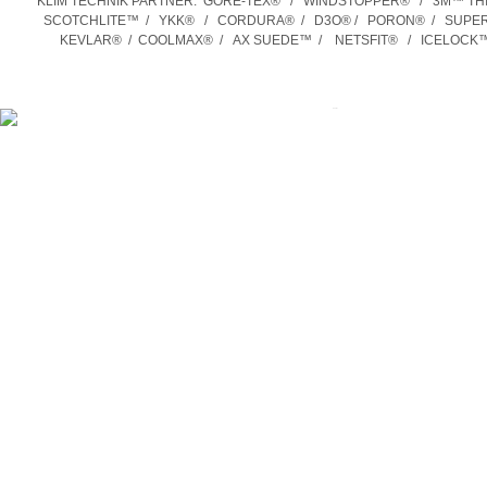
KLIM TECHNIK PARTNER:
GORE-TEX® / WINDSTOPPER® / 3M™ TH
SCOTCHLITE™ / YKK® / CORDURA® / D3O® / PORON® / SUPERF
KEVLAR® / COOLMAX® / AX SUEDE™ / NETSFIT® / ICELOCK