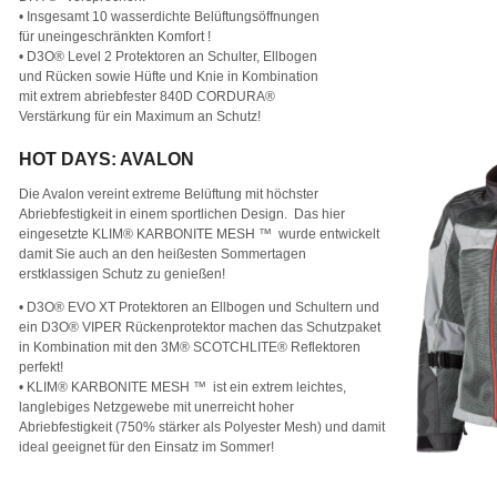
• Insgesamt 10 wasserdichte Belüftungsöffnungen
für uneingeschränkten Komfort !
• D3O® Level 2 Protektoren an Schulter, Ellbogen
und Rücken sowie Hüfte und Knie in Kombination
mit extrem abriebfester 840D CORDURA®
Verstärkung für ein Maximum an Schutz!
HOT DAYS: AVALON
Die Avalon vereint extreme Belüftung mit höchster
Abriebfestigkeit in einem sportlichen Design. Das hier
eingesetzte KLIM® KARBONITE MESH ™ wurde entwickelt
damit Sie auch an den heißesten Sommertagen
erstklassigen Schutz zu genießen!
• D3O® EVO XT Protektoren an Ellbogen und Schultern und
ein D3O® VIPER Rückenprotektor machen das Schutzpaket
in Kombination mit den 3M® SCOTCHLITE® Reflektoren
perfekt!
• KLIM® KARBONITE MESH ™ ist ein extrem leichtes,
langlebiges Netzgewebe mit unerreicht hoher
Abriebfestigkeit (750% stärker als Polyester Mesh) und damit
ideal geeignet für den Einsatz im Sommer!