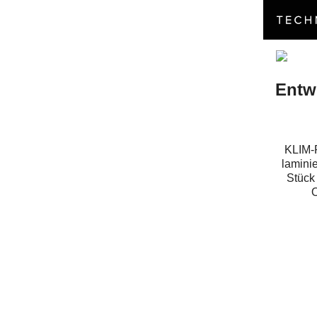
Entw
KLIM-P
lamini
Stück
O