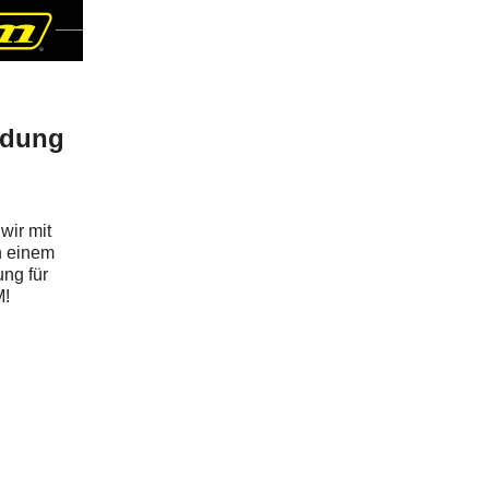
idung
wir mit
n einem
ng für
M!