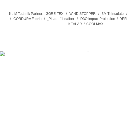
KLIM Technik Partner: GORE-TEX / WIND STOPPER / 3M Thinsulate /
/ CORDURA Fabric / „Pittards“ Leather / D3O Impact Protection / D
KEVLAR / COOLMAX