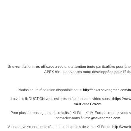
Une ventilation très efficace avec une attention toute particulière pour la 
APEX Air –
Les vestes moto développées pour l’été.
Photos haute résolution disponible sous:
http://news.sevengmbh.com/in
La veste INDUCTION vous est présentée dans une vidéo sous: x
https://ww
v=3GmseTVn2vs
Pour plus de renseignements relatifs à KLIM et KLIM-Europe, rendez-vous 
contactez-nous à: i
nfo@sevengmbh.com
Vous pouvez consulter le répertoire des points de vente KLIM sur:
http://www.