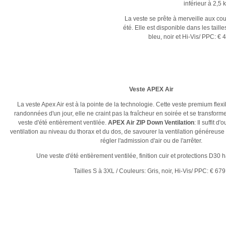
inférieur à 2,5 k
La veste se prête à merveille aux cour
été. Elle est disponible dans les taill
bleu, noir et Hi-Vis/ PPC: € 
Veste APEX Air
La veste Apex Air est à la pointe de la technologie. Cette veste premium flexi
randonnées d'un jour, elle ne craint pas la fraîcheur en soirée et se transfor
veste d'été entièrement ventilée.
APEX Air ZIP Down Ventilation
: Il suffit d
ventilation au niveau du thorax et du dos, de savourer la ventilation généreuse g
régler l'admission d'air ou de l'arrêter.
Une veste d'été entièrement ventilée, finition cuir et protections D30
Tailles S à 3XL / Couleurs: Gris, noir, Hi-Vis/ PPC: € 679