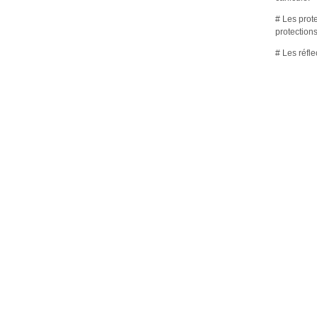
# Les prot
protection
# Les réfl