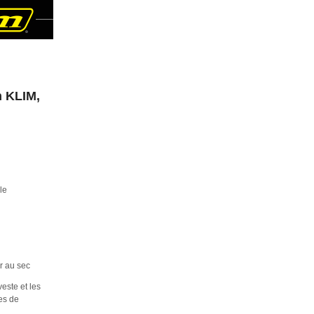
n KLIM,
le
 au sec
este et les
ées de