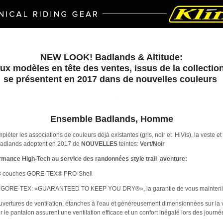
NEW LOOK! Badlands & Altitude:
ux modèles en tête des ventes, issus de la collectio
se présentent en 2017 dans de nouvelles couleurs
Ensemble Badlands, Homme
pléter les associations de couleurs déjà existantes (gris, noir et HiVis), la veste et 
Badlands adoptent en 2017 de
NOUVELLES
teintes:
Vert/Noir
rmance High-Tech au service des randonnées style trail aventure:
3 couches GORE-TEX® PRO-Shell
e GORE-TEX: «GUARANTEED TO KEEP YOU DRY®», la garantie de vous maintenir
uvertures de ventilation, étanches à l'eau et généreusement dimensionnées sur la v
r le pantalon assurent une ventilation efficace et un confort inégalé lors des journ