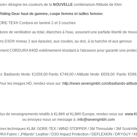
/noir» désigne les couleurs de la
NOUVELLE
combinaison Altitude de Klim
 Riding Gear haut de gamme, coupe femme et tailles femme:
GORE-TEX® Cordura en laminé 2 et 3 couches
ures de ventilation au total, étanches à l'eau, assurant une parfaite liberté de mo
ons D3O® niveau 2 aux épaules, aux coudes, au dos, à la hanche et aux genoux
ment CORDURA 840D extrêmement résistant à l'abrasion pour garantir une protec
ix: Badlands Veste: €1059,00 Pants: €749,00 I Altitude Veste: €659,00 Pants: €599
Pour les images HD, rendez-vous sur
:
http://news.sevengmbh.com/
badlands-altitud
lus de renseignements relatifs à KLIM® et KLIM® Europe, rendez-vous sur
www.K
ou envoyez-nous un message à:
info@sevengmbh.com
ires techniques KLIM: GORE-TEX / WIND STOPPER / 3M Thinsulate / 3M Scotchlite
 Fabric / „Pittards“ Leather / D3O Impact Protection / DEFLEXION / DRYGUY / 