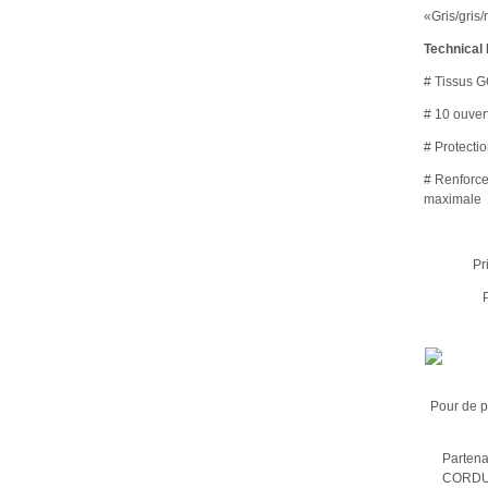
«Gris/gris
Technical
# Tissus 
# 10 ouvert
# Protecti
# Renforce
maximale
Pr
Pour de p
Partena
CORDURA