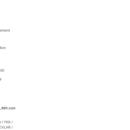
uvement
tion
,00
e
LIM®.com
 / YKK /
KEVLAR /